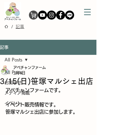
/
記事
記事
All Posts
アベチャンファーム
All Posts
3月4日
3/15(日)笹塚マルシェ出店
お知らせ
アベチャンファームです。
メディア掲載
イベント
イベント販売情報です。
笹塚マルシェ出店に参加します。