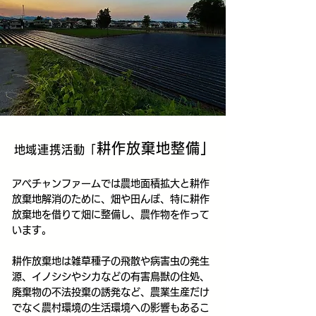
耕作放棄地整備
​」
地域連携活動「
アベチャンファームでは農地面積拡大と耕作
放棄地解消のために、畑や田んぼ、特に耕作
放棄地を借りて畑に整備し、農作物を作って
います。
耕作放棄地は雑草種子の飛散や病害虫の発生
源、イノシシやシカなどの有害鳥獣の住処、
廃棄物の不法投棄の誘発など、農業生産だけ
でなく農村環境の生活環境への影響もあるこ