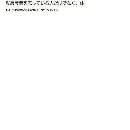
就農農業を志している人だけでなく、休
日に作業体験をしてみたい、
子供向けに芋堀り体験をさせてみたい
（10月～11月）、
田植え体験をさせてみたい（5月GW頃）
などの希望も受け付けています。
画像は田植え体験イベントの様子です↓
畑の先生プロジェクト