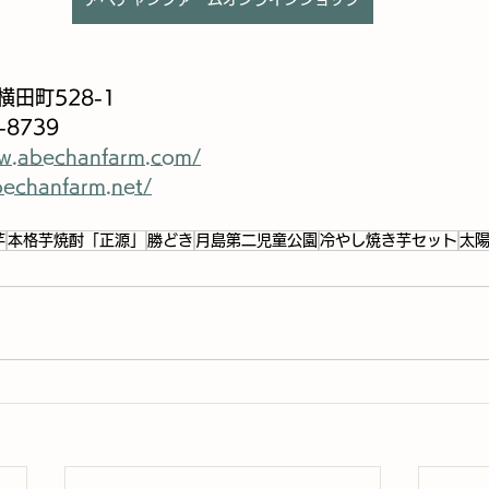
田町528-1
-8739
ww.abechanfarm.com/
bechanfarm.net/
芋
本格芋焼酎「正源」
勝どき
月島第二児童公園
冷やし焼き芋セット
太