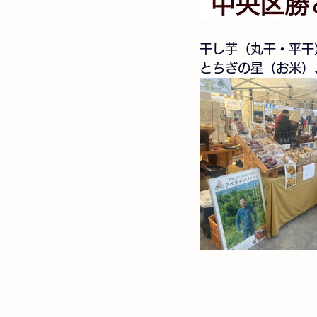
干し芋（丸干・平干
とちぎの星（お米）