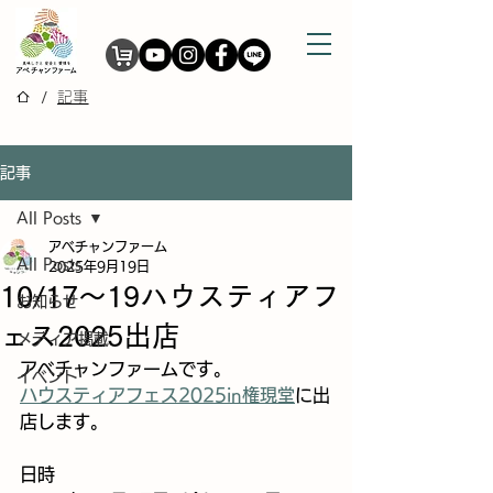
/
記事
記事
All Posts
アベチャンファーム
All Posts
2025年9月19日
10/17～19ハウスティアフ
お知らせ
ェス2025出店
メディア掲載
アベチャンファームです。
イベント
ハウスティアフェス2025in権現堂
に出
店します。
日時