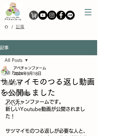
/
記事
記事
All Posts
アベチャンファーム
All Posts
2024年9月18日
サツマイモのつる返し動画
お知らせ
を公開しました
メディア掲載
アベチャンファームです。
イベント
新しいYoutube動画が公開されまし
た！
サツマイモのつる返しが必要な人と、