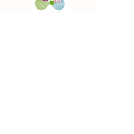
【SALE】冷やし焼き芋半
【商品情報】か
額セール！
（新物・無漂白
始
メニュー
私達について
法人の方へ
代表挨拶
採用情報
会社概要
メディア掲載
​直売所
​お問い
合わせ
事業内容
オンラインショップ
プロジェクト
​食べチョク
商品一覧
​宇都宮洋蘭園