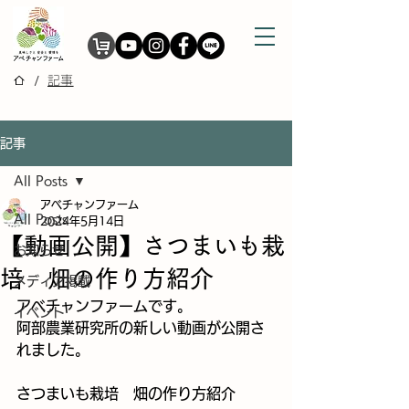
/
記事
記事
All Posts
アベチャンファーム
All Posts
2024年5月14日
【動画公開】さつまいも栽
お知らせ
培 畑の作り方紹介
メディア掲載
アベチャンファームです。
イベント
阿部農業研究所の新しい動画が公開さ
れました。
さつまいも栽培　畑の作り方紹介