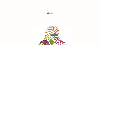
【SALE】冷やし焼き芋半
【商品情報】か
額セール！
（新物・無漂白
始
メニュー
私達について
法人の方へ
代表挨拶
採用情報
会社概要
メディア掲載