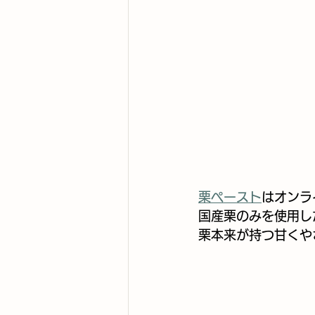
栗ペースト
はオンラ
国産栗のみを使用し
栗本来が持つ甘くや