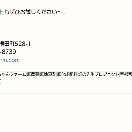
ト
もぜひお試しください～。
田町528-1
-8739
arm.com
ちゃんファーム
無農薬
無除草剤
無化成肥料
畑の先生プロジェクト
宇都
す