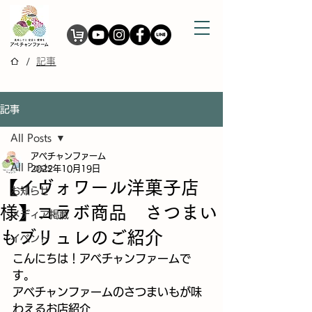
/
記事
記事
All Posts
アベチャンファーム
All Posts
2022年10月19日
【イヴォワール洋菓子店
お知らせ
様】コラボ商品 さつまい
メディア掲載
もブリュレのご紹介
イベント
こんにちは！アベチャンファームで
す。
アベチャンファームのさつまいもが味
わえるお店紹介